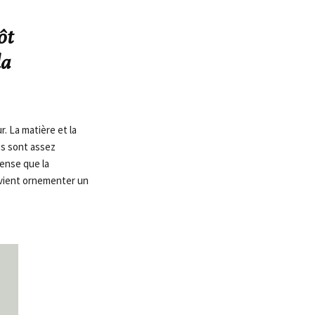
ôt
la
. La matière et la
es sont assez
ense que la
 vient ornementer un