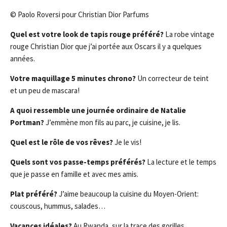
© Paolo Roversi pour Christian Dior Parfums
Quel est votre look de tapis rouge préféré?
La robe vintage
rouge Christian Dior que j’ai portée aux Oscars il y a quelques
années.
Votre maquillage 5 minutes chrono?
Un correcteur de teint
et un peu de mascara!
A quoi ressemble une journée ordinaire de Natalie
Portman?
J’emmène mon fils au parc, je cuisine, je lis.
Quel est le rôle de vos rêves?
Je le vis!
Quels sont vos passe-temps préférés?
La lecture et le temps
que je passe en famille et avec mes amis.
Plat préféré?
J’aime beaucoup la cuisine du Moyen-Orient:
couscous, hummus, salades…
Vacances idéales?
Au Rwanda, sur la trace des gorilles.