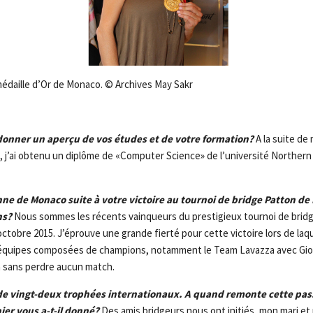
 médaille d’Or de Monaco. © Archives May Sakr
onner un aperçu de vos études et de votre formation?
A la suite de
 j’ai obtenu un diplôme de «Computer Science» de l’université Northern Il
ne de Monaco suite à votre victoire au tournoi de bridge Patton d
ns?
Nous sommes les récents vainqueurs du prestigieux tournoi de bri
octobre 2015. J’éprouve une grande fierté pour cette victoire lors de la
 équipes composées de champions, notamment le Team Lavazza avec Gior
la sans perdre aucun match.
de vingt-deux trophées internationaux. A quand remonte cette pas
ier vous a-t-il donné?
Des amis bridgeurs nous ont initiés, mon mari et 