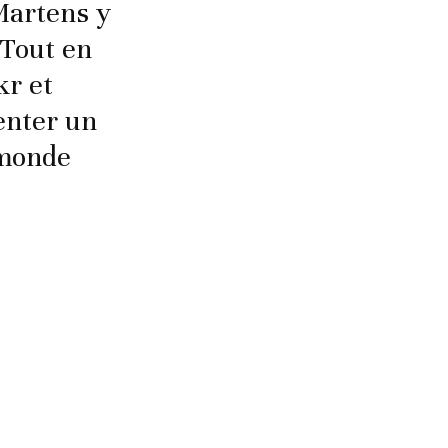
Martens y
 Tout en
kr et
senter un
 monde