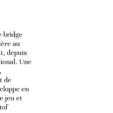
e bridge
ière au
t, depuis
tional. Une
,
t de
veloppe en
e jeu et
tof