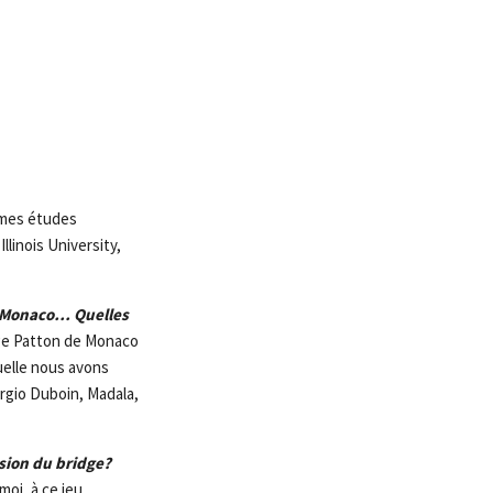
 mes études
linois University,
e Monaco… Quelles
dge Patton de Monaco
quelle nous avons
gio Duboin, Madala,
sion du bridge?
moi, à ce jeu