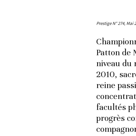
Prestige N° 274, Mai 
Championne
Patton de 
niveau du 
2010, sacr
reine pass
concentrat
facultés p
progrès co
compagnon 