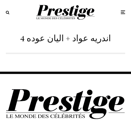
4 اندريه عواد + اليان عوده