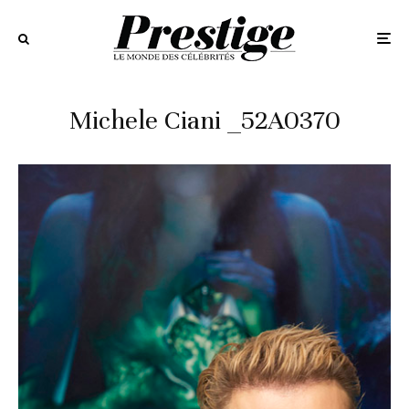
Michele Ciani _52A0370