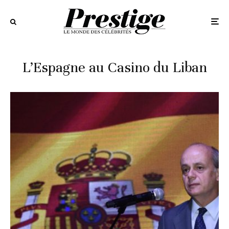
L’Espagne au Casino du Liban