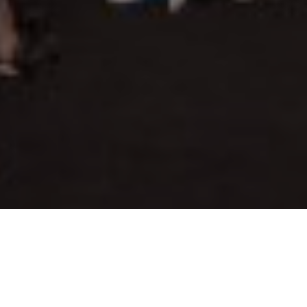
Turpis justo tempus felis, id bibendum turpis libero quis ligula.
Vestibulum sed porttitor nulla. Sed vehicula neque in lorem
gravida, sit amet lacinia mauris porttitor. Cras id hendrerit justo,
nec elementum erat.