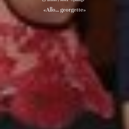
Industry News
Openings
«Allo… georgette»